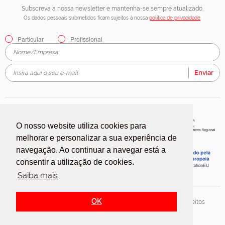
Subscreva a nossa newsletter e mantenha-se sempre atualizado.
Os dados pessoais submetidos ficam sujeitos à nossa
política de privacidade
.
Particular
Profissional
Enviar
O nosso website utiliza cookies para
melhorar e personalizar a sua experiência de
navegação. Ao continuar a navegar está a
consentir a utilização de cookies.
Saiba mais
OK
2018 © Silvex, Indústria de Plásticos e Papéis, S.A. Todos os direitos
reservados.
Redicom