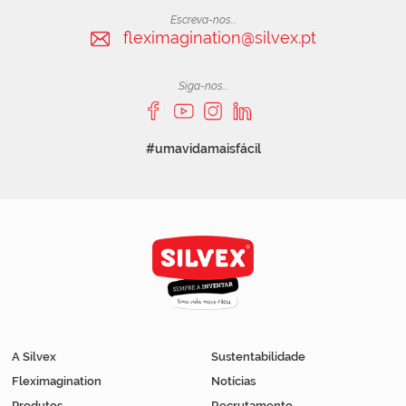
Escreva-nos...
fleximagination@silvex.pt
Siga-nos...
#umavidamaisfácil
A Silvex
Sustentabilidade
Fleximagination
Notícias
Produtos
Recrutamento