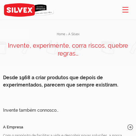
Home
›
A Silvex
Invente, experimente, corra riscos, quebre
regras…
Desde 1968 a criar produtos que depois de
experimentados, parecem que sempre existiram.
Invente também connosco…
A Empresa
Com o propósito de facilitar a vida e descobrir novas soluções, a nossa