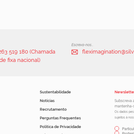
Escreva-nos...
 263 519 180 (Chamada
fleximagination@silv
de fixa nacional)
Sustentabilidade
Newslette
Notícias
Subscreva a
mantenha-s
Recrutamento
Os dados pess
Perguntas Frequentes
sujeitos à no
Política de Privacidade
Particu
Profiss