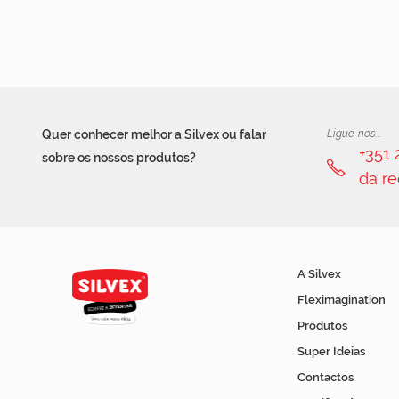
Quer conhecer melhor a Silvex ou falar
Ligue-nos...
+351
sobre os nossos produtos?
da re
A Silvex
Fleximagination
Produtos
Super Ideias
Contactos