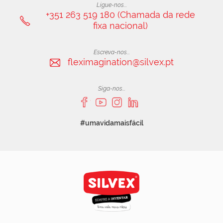
Ligue-nos...
+351 263 519 180 (Chamada da rede
fixa nacional)
Escreva-nos...
fleximagination@silvex.pt
Siga-nos...
#umavidamaisfácil