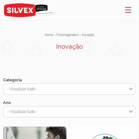
Home
›
Fleximagination
›
Inovação
Inovação
Categoria
- Visualizar tudo -
Ano
- Visualizar tudo -