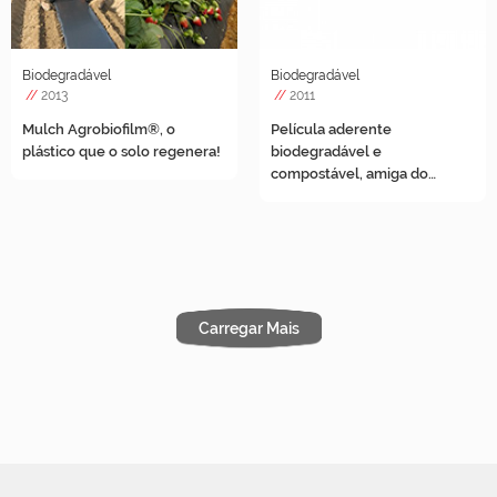
Biodegradável
Biodegradável
//
2013
//
2011
Mulch Agrobiofilm®, o
Película aderente
plástico que o solo regenera!
biodegradável e
compostável, amiga do
ambiente!
Carregar Mais