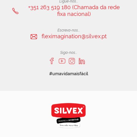
Ligue-nos...
+351 263 519 180 (Chamada da rede
fixa nacional)
Escreva-nos...
fleximagination@silvex.pt
Siga-nos...
#umavidamaisfácil