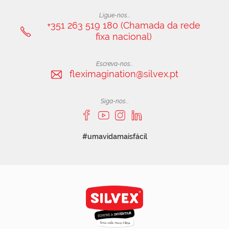
Ligue-nos...
+351 263 519 180 (Chamada da rede
fixa nacional)
Escreva-nos...
fleximagination@silvex.pt
Siga-nos...
#umavidamaisfácil