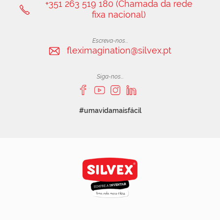
+351 263 519 180 (Chamada da rede
fixa nacional)
Escreva-nos...
fleximagination@silvex.pt
Siga-nos...
#umavidamaisfácil