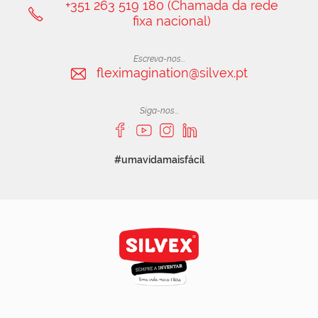
+351 263 519 180 (Chamada da rede
fixa nacional)
Escreva-nos...
fleximagination@silvex.pt
Siga-nos...
#umavidamaisfácil