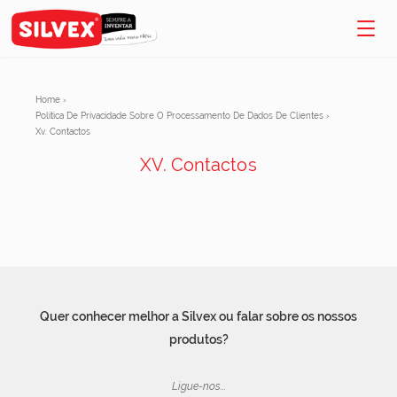
Home
›
Política De Privacidade Sobre O Processamento De Dados De Clientes
›
Xv. Contactos
XV. Contactos
Quer conhecer melhor a Silvex ou falar sobre os nossos
produtos?
Ligue-nos...