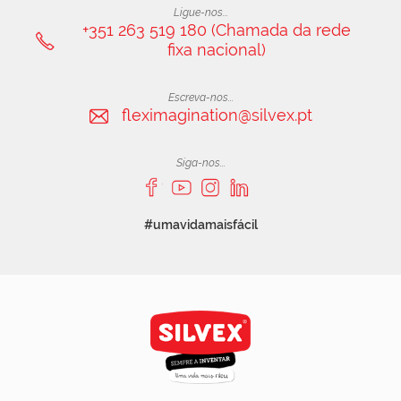
Ligue-nos...
+351 263 519 180 (Chamada da rede
fixa nacional)
Escreva-nos...
fleximagination@silvex.pt
Siga-nos...
#umavidamaisfácil