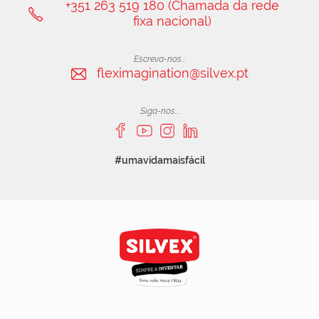
+351 263 519 180 (Chamada da rede
fixa nacional)
Escreva-nos...
fleximagination@silvex.pt
Siga-nos...
#umavidamaisfácil