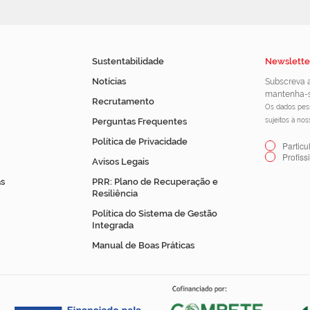
Sustentabilidade
Newslette
Notícias
Subscreva a
mantenha-s
Recrutamento
Os dados pess
Perguntas Frequentes
sujeitos à no
Política de Privacidade
Particu
Profiss
Avisos Legais
s
PRR: Plano de Recuperação e
Resiliência
Política do Sistema de Gestão
Integrada
Manual de Boas Práticas