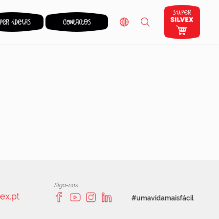
Siga-nos...
ex.pt
#umavidamaisfácil