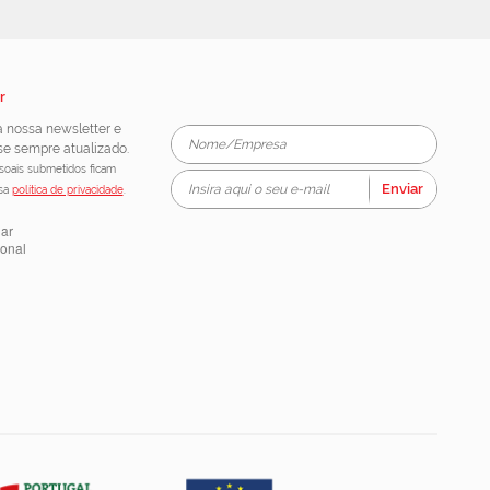
r
 nossa newsletter e
e sempre atualizado.
oais submetidos ficam
Enviar
ssa
política de privacidade
.
lar
ional