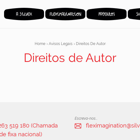
Home
›
Avisos Legais
›
Direitos De Autor
Direitos de Autor
Escreva-nos...
 263 519 180 (Chamada
fleximagination@silv
de fixa nacional)