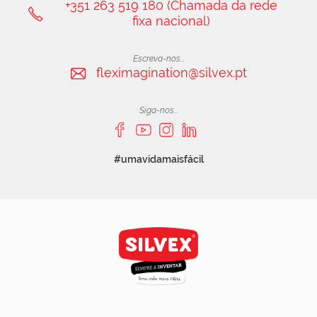
+351 263 519 180 (Chamada da rede
fixa nacional)
Escreva-nos...
fleximagination@silvex.pt
Siga-nos...
#umavidamaisfácil