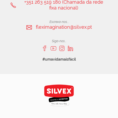
+351 263 519 180 (Chamada da rede
fixa nacional)
Escreva-nos...
fleximagination@silvex.pt
Siga-nos...
#umavidamaisfácil