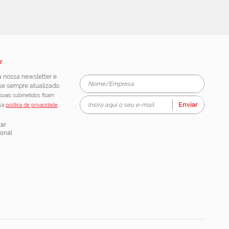
r
 nossa newsletter e
e sempre atualizado.
oais submetidos ficam
Enviar
ssa
política de privacidade
.
lar
ional