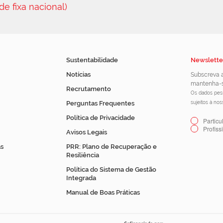
de fixa nacional)
Sustentabilidade
Newslette
Notícias
Subscreva a
mantenha-s
Recrutamento
Os dados pess
Perguntas Frequentes
sujeitos à no
Política de Privacidade
Particu
Profiss
Avisos Legais
s
PRR: Plano de Recuperação e
Resiliência
Política do Sistema de Gestão
Integrada
Manual de Boas Práticas