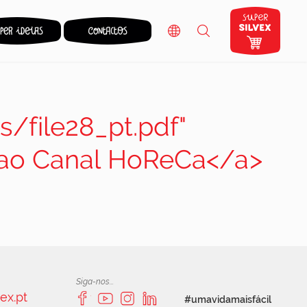
s/file28_pt.pdf"
m ao Canal HoReCa</a>
Siga-nos...
ex.pt
#umavidamaisfácil