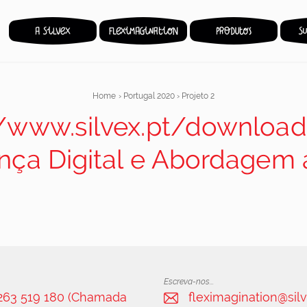
Home
›
Portugal 2020
›
Projeto 2
//www.silvex.pt/download
ença Digital e Abordage
Escreva-nos...
 263 519 180 (Chamada
fleximagination@silv