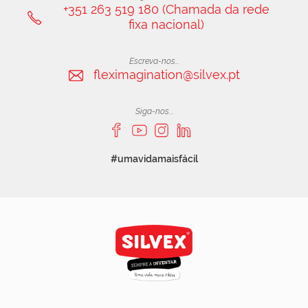
+351 263 519 180 (Chamada da rede
fixa nacional)
Escreva-nos...
fleximagination@silvex.pt
Siga-nos...
#umavidamaisfácil