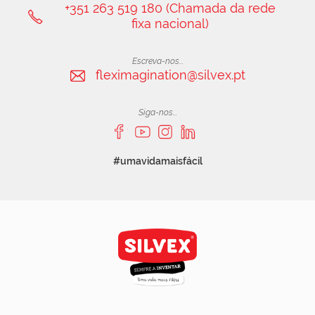
+351 263 519 180 (Chamada da rede
fixa nacional)
Escreva-nos...
fleximagination@silvex.pt
Siga-nos...
#umavidamaisfácil