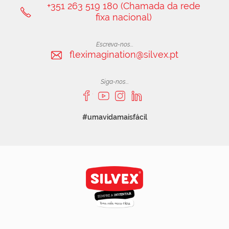
+351 263 519 180 (Chamada da rede
fixa nacional)
Escreva-nos...
fleximagination@silvex.pt
Siga-nos...
#umavidamaisfácil