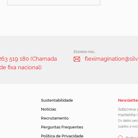
Escreva-nos...
 263 519 180 (Chamada
fleximagination@silv
de fixa nacional)
Sustentabilidade
Newslette
Notícias
Subscreva a
mantenha-s
Recrutamento
Os dados pess
Perguntas Frequentes
sujeitos à no
Política de Privacidade
Particu