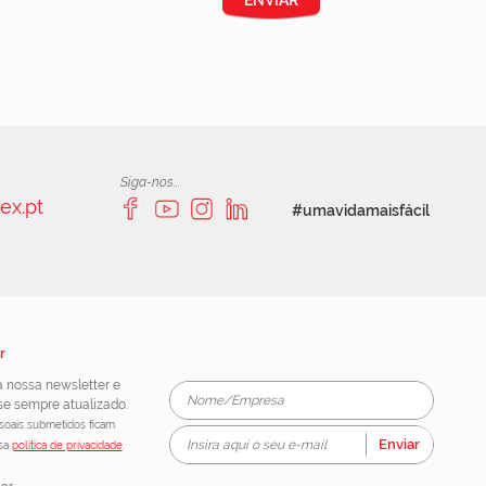
ENVIAR
Siga-nos...
ex.pt
#umavidamaisfácil
r
 nossa newsletter e
e sempre atualizado.
oais submetidos ficam
Enviar
ssa
política de privacidade
.
lar