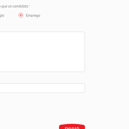
a que se candidata
*
gio
Emprego