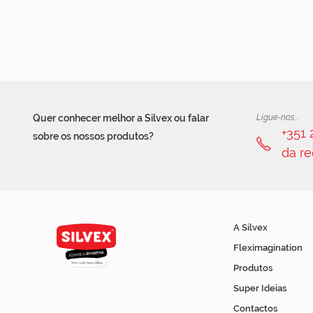
Quer conhecer melhor a Silvex ou falar
Ligue-nos...
+351
sobre os nossos produtos?
da re
A Silvex
Fleximagination
Produtos
Super Ideias
Contactos