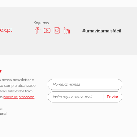
Siga-nos...
ex.pt
#umavidamaisfácil
r
 nossa newsletter e
e sempre atualizado.
oais submetidos ficam
Enviar
ssa
política de privacidade
.
lar
ional