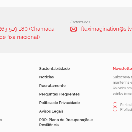
Escreva-nos...
 263 519 180 (Chamada
fleximagination@silv
de fixa nacional)
Sustentabilidade
Newslette
Notícias
Subscreva a
mantenha-s
Recrutamento
Os dados pess
Perguntas Frequentes
sujeitos à no
Política de Privacidade
Particu
Profiss
Avisos Legais
s
PRR: Plano de Recuperação e
Resiliência