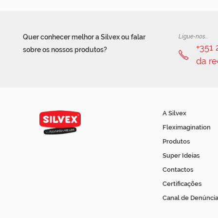
Quer conhecer melhor a Silvex ou falar
Ligue-nos...
+351
sobre os nossos produtos?
da re
A Silvex
Fleximagination
Produtos
Super Ideias
Contactos
Certificações
Canal de Denúncia