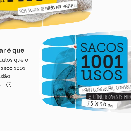
ar é que
dutos que o
 saco 1001
sião.
s.