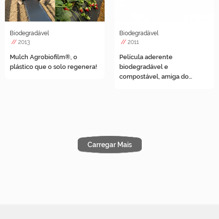
Biodegradável
Biodegradável
//
2013
//
2011
Mulch Agrobiofilm®, o
Película aderente
plástico que o solo regenera!
biodegradável e
compostável, amiga do
ambiente!
Carregar Mais