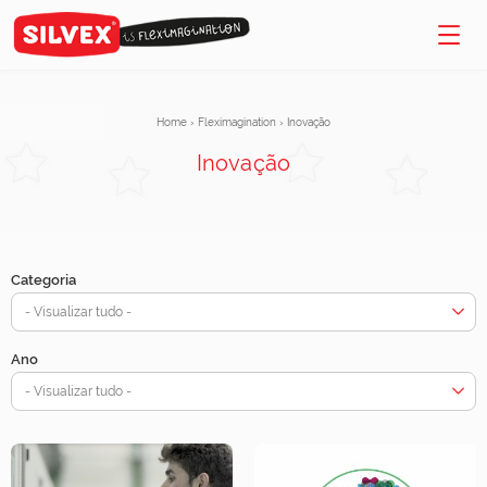
Home
›
Fleximagination
›
Inovação
Inovação
Categoria
- Visualizar tudo -
Ano
- Visualizar tudo -