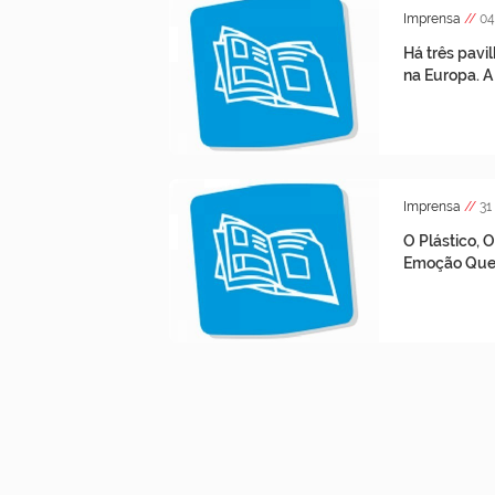
Imprensa
//
04
Há três pavi
na Europa. A
Imprensa
//
31
O Plástico, 
Emoção Quer 