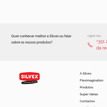
Quer conhecer melhor a Silvex ou falar
Ligue-nos...
+351
sobre os nossos produtos?
da re
A Silvex
Fleximagination
Produtos
Super Ideias
Contactos