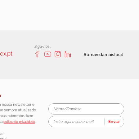
Siga-nos...
ex.pt
#umavidamaisfácil
r
 nossa newsletter e
e sempre atualizado.
oais submetidos ficam
Enviar
ssa
política de privacidade
.
lar
ional