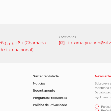
Escreva-nos...
 263 519 180 (Chamada
fleximagination@silv
de fixa nacional)
Sustentabilidade
Newslette
Notícias
Subscreva a
mantenha-s
Recrutamento
Os dados pess
Perguntas Frequentes
sujeitos à no
Política de Privacidade
Particu
Profiss