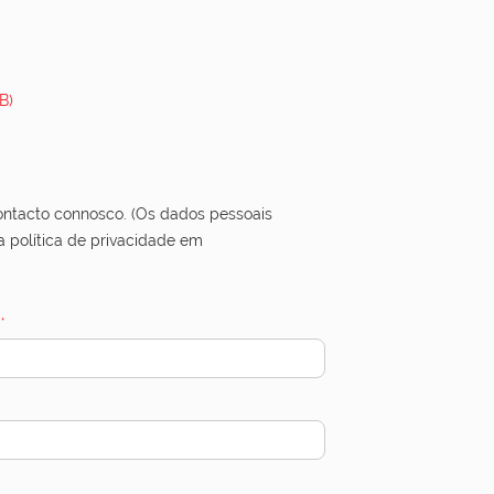
B)
ontacto connosco. (Os dados pessoais
a política de privacidade em
a
*