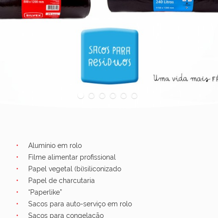
1
2
3
4
5
6
Alumínio em rolo
Filme alimentar profissional
Papel vegetal (bi)siliconizado
Papel de charcutaria
“Paperlike”
Sacos para auto-serviço em rolo
Sacos para congelação