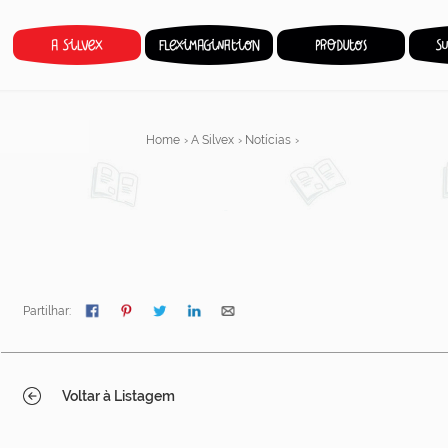
Home
›
A Silvex
›
Notícias
›
Partilhar:
Voltar à Listagem