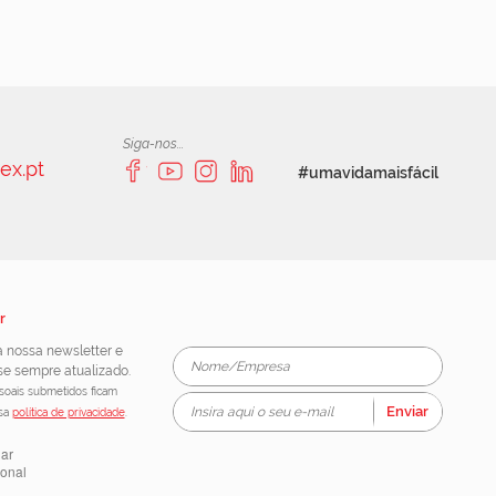
Siga-nos...
ex.pt
#umavidamaisfácil
r
 nossa newsletter e
e sempre atualizado.
oais submetidos ficam
Enviar
ssa
política de privacidade
.
lar
ional