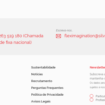
Escreva-nos...
 263 519 180 (Chamada
fleximagination@silv
de fixa nacional)
Sustentabilidade
Newslette
Notícias
Subscreva a
mantenha-s
Recrutamento
Os dados pess
Perguntas Frequentes
sujeitos à no
Política de Privacidade
Particu
Profiss
Avisos Legais