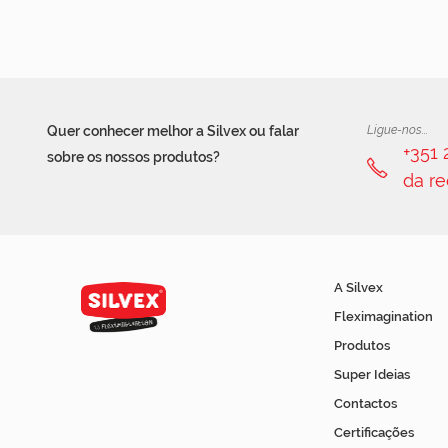
Quer conhecer melhor a Silvex ou falar
Ligue-nos...
+351
sobre os nossos produtos?
da re
A Silvex
Fleximagination
Produtos
Super Ideias
Contactos
Certificações