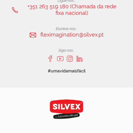
Ligue-nos...
+351 263 519 180 (Chamada da rede
fixa nacional)
Escreva-nos...
fleximagination@silvex.pt
Siga-nos...
#umavidamaisfácil