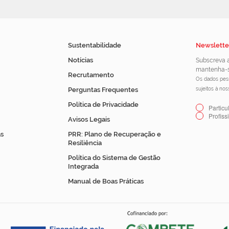
Sustentabilidade
Newslette
Notícias
Subscreva a
mantenha-s
Recrutamento
Os dados pess
Perguntas Frequentes
sujeitos à no
Política de Privacidade
Particu
Profiss
Avisos Legais
s
PRR: Plano de Recuperação e
Resiliência
Política do Sistema de Gestão
Integrada
Manual de Boas Práticas