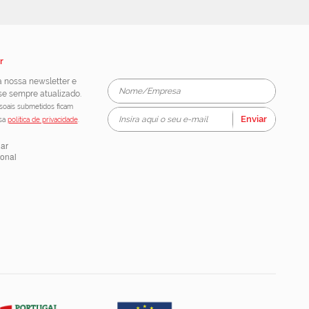
r
 nossa newsletter e
e sempre atualizado.
oais submetidos ficam
Enviar
ssa
política de privacidade
.
lar
ional