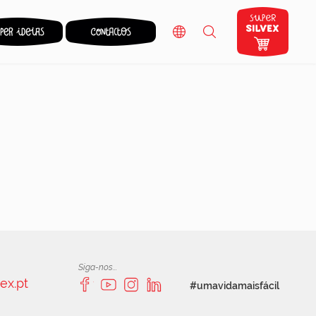
Siga-nos...
ex.pt
#umavidamaisfácil