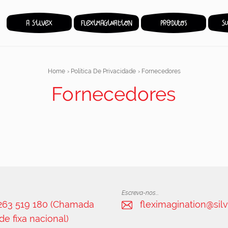
Home
›
Política De Privacidade
›
Fornecedores
Fornecedores
Escreva-nos...
 263 519 180 (Chamada
fleximagination@silv
de fixa nacional)