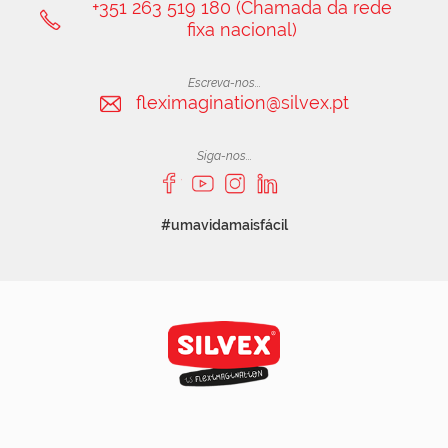
+351 263 519 180 (Chamada da rede
fixa nacional)
Escreva-nos...
fleximagination@silvex.pt
Siga-nos...
#umavidamaisfácil