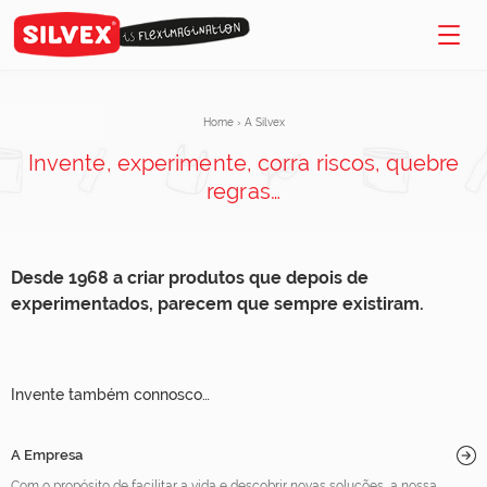
Home
›
A Silvex
Invente, experimente, corra riscos, quebre
regras…
Desde 1968 a criar produtos que depois de
experimentados, parecem que sempre existiram.
Invente também connosco…
A Empresa
Com o propósito de facilitar a vida e descobrir novas soluções, a nossa