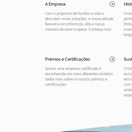
A Empresa
Hist
Com o propósito de facilitar a vida e
Criá
descobrir novas soluções, a nossa atitude
prim
flexível e inconformista, dita a nossa
Port
maneira de estar e operar. Conheça-nos!
inven
long
Prémios e Certificações
Sust
Somos uma empresa certificada e
O fu
reconhecida nos mais diferentes âmbitos.
esco
Saiba mais sobre os nossos prémios e
encon
certificações.
com 
ambi
respo