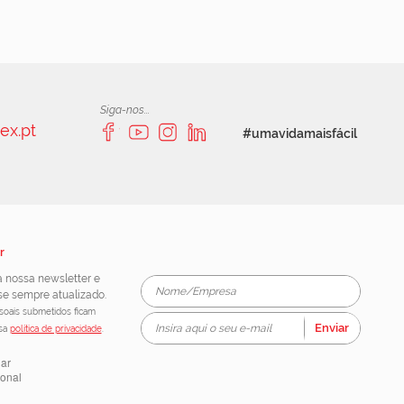
Siga-nos...
ex.pt
#umavidamaisfácil
r
 nossa newsletter e
e sempre atualizado.
oais submetidos ficam
Enviar
ssa
política de privacidade
.
lar
ional