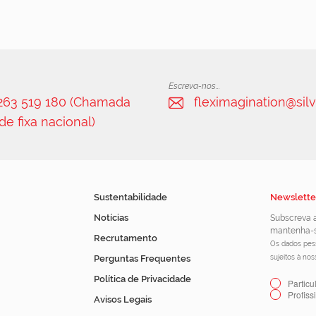
Escreva-nos...
 263 519 180 (Chamada
fleximagination@silv
de fixa nacional)
Sustentabilidade
Newslette
Notícias
Subscreva a
mantenha-s
Recrutamento
Os dados pess
Perguntas Frequentes
sujeitos à no
Política de Privacidade
Particu
Profiss
Avisos Legais