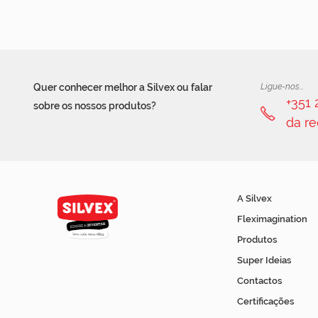
Quer conhecer melhor a Silvex ou falar
Ligue-nos...
+351
sobre os nossos produtos?
da re
A Silvex
Fleximagination
Produtos
Super Ideias
Contactos
Certificações