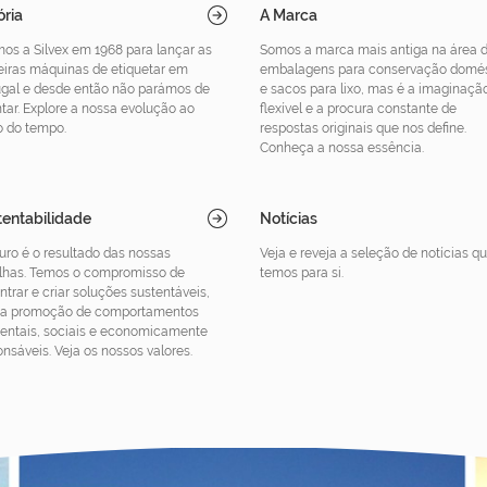
ória
A Marca
mos a Silvex em 1968 para lançar as
Somos a marca mais antiga na área 
eiras máquinas de etiquetar em
embalagens para conservação domés
ugal e desde então não parámos de
e sacos para lixo, mas é a imaginaçã
tar. Explore a nossa evolução ao
flexível e a procura constante de
o do tempo.
respostas originais que nos define.
Conheça a nossa essência.
entabilidade
Notícias
turo é o resultado das nossas
Veja e reveja a seleção de notícias q
lhas. Temos o compromisso de
temos para si.
trar e criar soluções sustentáveis,
a promoção de comportamentos
entais, sociais e economicamente
nsáveis. Veja os nossos valores.