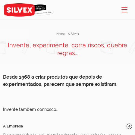
Home
›
A Silvex
Invente, experimente, corra riscos, quebre
regras…
Desde 1968 a criar produtos que depois de
experimentados, parecem que sempre existiram.
Invente também connosco…
A Empresa
Com o propósito de facilitar a vida e descobrir novas soluções, a nossa